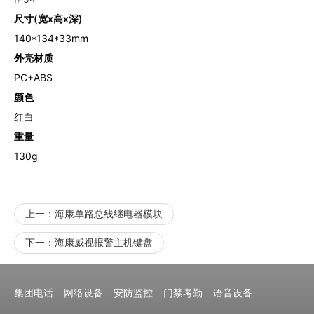
尺寸(宽x高x深)
140*134*33mm
外壳材质
PC+ABS
颜色
红白
重量
130g
上一：
海康单路总线继电器模块
下一：
海康威视报警主机键盘
集团电话
网络设备
安防监控
门禁考勤
语音设备