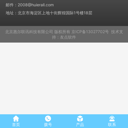
邮件：2008@huierall.com
地址：北京市海淀区上地十街辉煌国际1号楼18层
北京惠尔联讯科技有限公司
版权所有
京ICP备13027702号
技术支
持：
友点软件
首页
拨号
产品
联系