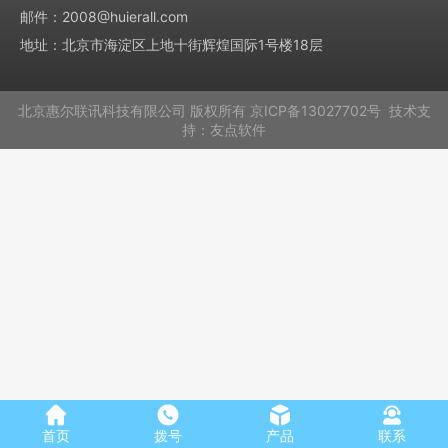
邮件：2008@huierall.com
地址：北京市海淀区上地十街辉煌国际1号楼18层
北京惠尔联讯科技有限公司
版权所有
京ICP备13027702号
技术支
持：
友点软件
首页
拨号
产品
联系