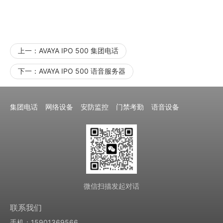
上一：
AVAYA IPO 500 集团电话
下一：
AVAYA IPO 500 语音服务器
集团电话
网络设备
安防监控
门禁考勤
语音设备
微信扫描发起对话
联系我们
手机：15901369566