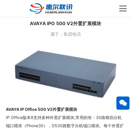
AVAYA IPO 500 V2外置扩展模块
属于：
集团电话
AVAYA IP Office 500 V2外置扩展模块
IP Office版本9支持多种外置扩展模块,常用的有：30路模拟分机
端口模块（Phone30），DS30路数字分机端口模块。每个外置扩