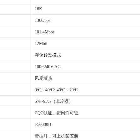
16K
136Gbps
101.4Mpps
12Mbit
存储转发模式
100~240V AC
风扇散热
0ºC～40ºC/-40ºC～70ºC
5%~95%（非冷凝）
CQC认证、进网许可证
>50000H
带挂耳，可上机架安装