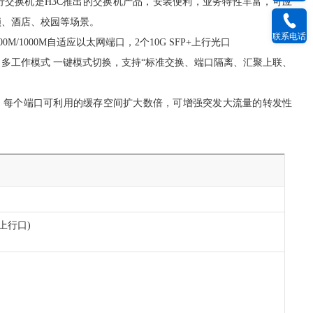
FX万兆上行交换机是H3C推出的交换机产品，安装便利，业务特性丰富，可应
锁、酒店、校园等场景。
联系电话
100M/1000M自适应以太网端口，2个10G SFP+上行光口
，
多工作模式
一键模式切换，支持“标准交换、端口隔离、汇聚上联、
，每个端口可利用的缓存空间扩大数倍，可增强突发大流量的转发性
为上行口)